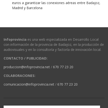
euros a garantizar las conexiones aéreas entre Badajoz,
Madrid y Barcelona
Infoprovincia
es una web especializada en Desarrollo Local
con información de la provincia de Badajoz, en la producción de
audiovisuales y en la consultoría y factoría de innovación local.
CONTACTO / PUBLICIDAD:
produccion@infoprovincia.net
/
670 77 23 20
COLABORACIONES:
comunicacion@infoprovincia.net
/
670 77 23 20