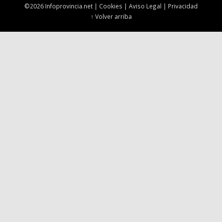
©2026 Infoprovincia.net |
Cookies
|
Aviso Legal
|
Privacidad
↑ Volver arriba