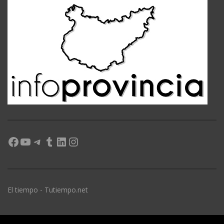
Facebook
YouTube
Telegram
Tumblr
LinkedIn
Instagram
El tiempo - Tutiempo.net