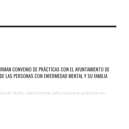
FIRMAN CONVENIO DE PRÁCTICAS CON EL AYUNTAMIENTO DE
D DE LAS PERSONAS CON ENFERMEDAD MENTAL Y SU FAMILIA
ios-de-feafes-salud-mental-zafra-realizaran-practicas-en-