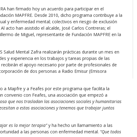
A han firmado hoy un acuerdo para participar en el
ación MAPFRE. Desde 2010, dicho programa contribuye a la
tual y enfermedad mental; colectivos en riesgo de exclusión
Al acto han asistido el alcalde, José Carlos Contreras; el
uillermo de Miguel, representante de Fundación MAPFRE en la
S Salud Mental Zafra realizarán prácticas durante un mes en
ades y experiencia en los trabajos y tareas propias de las
 recibirán el apoyo necesario por parte de profesionales de
corporación de dos personas a Radio Emisur (Emisora
ado a Mapfre y a Feafes por este programa que facilita la
 un convenio con Feafes, una asociación que empezó a
cosa que nos trasladan las asociaciones sociales y humanitarias
necesitan a estas asociaciones y tenemos que trabajar juntos
ajar es la mejor terapia”
y ha hecho un llamamiento a las
portunidad a las personas con enfermedad mental.
“Que todos