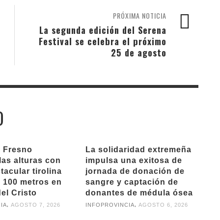
PRÓXIMA NOTICIA
La segunda edición del Serena
Festival se celebra el próximo
25 de agosto
O
l Fresno
La solidaridad extremeña
las alturas con
impulsa una exitosa de
acular tirolina
jornada de donación de
 100 metros en
sangre y captación de
el Cristo
donantes de médula ósea
,
,
IA
AGOSTO 7, 2026
INFOPROVINCIA
AGOSTO 6, 2026