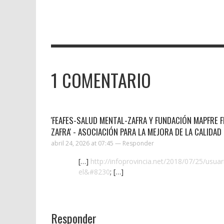
1
COMENTARIO
'FEAFES-SALUD MENTAL-ZAFRA Y FUNDACIÓN MAPFRE 
ZAFRA' - ASOCIACIÓN PARA LA MEJORA DE LA CALIDA
abril 24, 2026 at 07:45 —
Responder
[…]
http://infoprovincia.net/2018/07/25/usuar
el&#8230
; […]
Responder