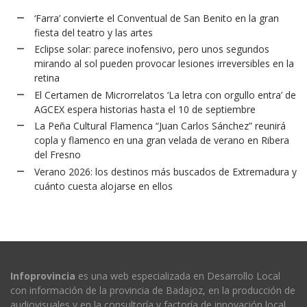
‘Farra’ convierte el Conventual de San Benito en la gran
fiesta del teatro y las artes
Eclipse solar: parece inofensivo, pero unos segundos
mirando al sol pueden provocar lesiones irreversibles en la
retina
El Certamen de Microrrelatos ‘La letra con orgullo entra’ de
AGCEX espera historias hasta el 10 de septiembre
La Peña Cultural Flamenca “Juan Carlos Sánchez” reunirá
copla y flamenco en una gran velada de verano en Ribera
del Fresno
Verano 2026: los destinos más buscados de Extremadura y
cuánto cuesta alojarse en ellos
Infoprovincia
es una web especializada en Desarrollo Local
con información de la provincia de Badajoz, en la producción de
audiovisuales y en la consultoría y factoría de innovación local.