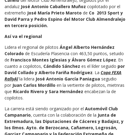
Canelo
del Motor Club Almendralejo, seguidos por el
andaluz
José Antonio Caballero Muñoz
copilotado por el
extremeño
José María Prieto Maroto
de
Co 2013 Sport y
David Parra y Pedro Espino del Motor Club Almendralejo
en tercera posición.
Así va el regional
Lidera el regional de pilotos
Ángel Alberto Hernández
Colorado
de Escudería Plasencia con 463,50 puntos, setuido
de
Francisco Montes Iglesias y Álvaro Gómez López
. En
cuanto a copilotos,
Cándido Sánchez
es el líder seguido
por
David Collado y Alberto Fariña Rodríguez
. La
Copa FEXA
RallyAl
la lidera
José Antonio García Paniagua
segudio
por
Juan Carlos Mordillo
en la vertiente de pilotos, mietnras
que
Ricardo Rivero y Sara Hernández
encabezan la de
copilotos.
La carrera está siendo organizado por el
Automóvil Club
Campanario
, cuenta con la colaboración de la
Junta de
Extremadura, las Diputaciones de Cáceres y Badajoz, y
los Ilmos. Ayto. de Berzocana, Cañamero, Logrosán,
Garciaz Campanario y la Federación Extremeña de