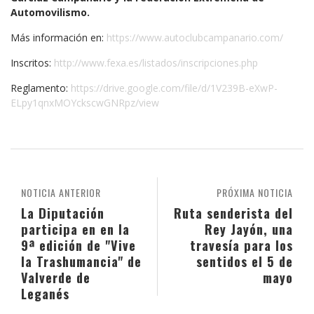
Automovilismo.
Más información en:
https://www.
autoclubcampanario.com/
Inscritos:
http://www.fexa.es/
listados/inscripciones.php
Reglamento:
https://drive.
google.com/file/d/1V239B-eXwP-
ELpy1qnxMOYckscwGNRpz/view
NOTICIA ANTERIOR
PRÓXIMA NOTICIA
La Diputación
Ruta senderista del
participa en en la
Rey Jayón, una
9ª edición de "Vive
travesía para los
la Trashumancia" de
sentidos el 5 de
Valverde de
mayo
Leganés