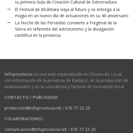
su primera Guía de Creación Cultural de Extremadura
El Festival de Alcántara viaja al futuro y se entrega a la
magia en un nuevo día de actuaciones en su 40 aniversario
La Noche de las Perseidas convierte a Fregenal de la
Sierra en referente del astroturismo y la divulgación
científica en la provincia
Infoprovincia
es una web especializada en Desarrollo Local
con información de la provincia de Badajoz, en la producción de
audiovisuales y en la consultoría y factoría de innovación local.
CONTACTO / PUBLICIDAD:
produccion@infoprovincia.net
/
670 77 23 20
COLABORACIONES:
comunicacion@infoprovincia.net
/
670 77 23 20