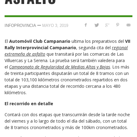
—
INFOPROVINCIA
MAYO 3, 2019
El
Automóvil Club Campanario
ultima los preparativos del
VII
Rally Interprovincial Campanario
, segunda cita del
regional
extremeño de asfalto
que transitará por las comarcas de Las
Villuercas y La Serena. La prueba será también valedera para
el
Campeonato de Regularidad de Medias Altas y Bajas
. Los más
de treinta participantes disputarán un total de 8 tramos con un
total de 103,100 kilómetros cronometrados repartidos en dos
etapas y una distancia total de recorrido cercana a los 480
kilómetros.
El recorrido en detalle
Contará con dos etapas que transcurrirán desde la tarde noche
del viernes y a lo largo de todo el día del sábado, con un total
de 8 tramos cronometrados y más de 100km cronometrados.