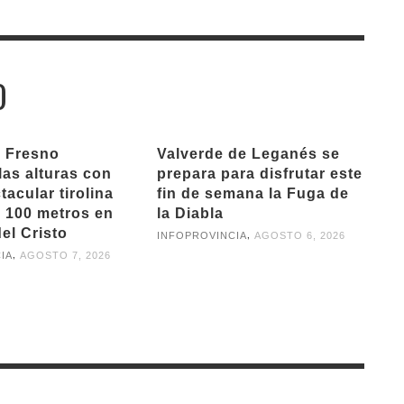
O
l Fresno
Valverde de Leganés se
las alturas con
prepara para disfrutar este
acular tirolina
fin de semana la Fuga de
 100 metros en
la Diabla
el Cristo
,
INFOPROVINCIA
AGOSTO 6, 2026
,
IA
AGOSTO 7, 2026