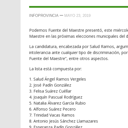
—
INFOPROVINCIA
MAYO 23, 2019
Podemos Fuente del Maestre presentó, este miércole
Maestre en las próximas elecciones municipales del
La candidatura, encabezada por Salud Ramos, argumen
intolerancia ante cualquier tipo de discriminación, por
Fuente del Maestre”, entre otros aspectos.
La lista está compuesta por:
1. Salud Ángel Ramos Vergeles
2. José Padín González
3. Felisa Suárez Cuéllar
4. Joaquín Pascual Rodríguez
5. Natalia Álvarez García Rubio
6. Alfonso Suárez Pecero
7. Trinidad Vacas Ramos
8. Antonio Jesús Sánchez Llamazares
9. Esperanza Padín González