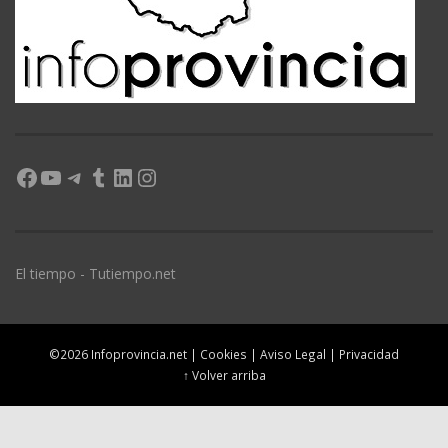
Facebook
YouTube
Telegram
Tumblr
LinkedIn
Instagram
El tiempo - Tutiempo.net
©2026 Infoprovincia.net |
Cookies
|
Aviso Legal
|
Privacidad
↑ Volver arriba