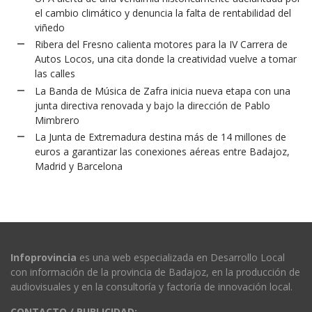
el cambio climático y denuncia la falta de rentabilidad del
viñedo
Ribera del Fresno calienta motores para la IV Carrera de
Autos Locos, una cita donde la creatividad vuelve a tomar
las calles
La Banda de Música de Zafra inicia nueva etapa con una
junta directiva renovada y bajo la dirección de Pablo
Mimbrero
La Junta de Extremadura destina más de 14 millones de
euros a garantizar las conexiones aéreas entre Badajoz,
Madrid y Barcelona
Infoprovincia
es una web especializada en Desarrollo Local
con información de la provincia de Badajoz, en la producción de
audiovisuales y en la consultoría y factoría de innovación local.
CONTACTO / PUBLICIDAD: