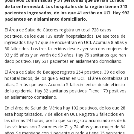
positivos confirmados y 51 personas que se han curado
de la enfermedad. Los hospitales de la región tienen 313
pacientes ingresados, de los que 41 están en UCI. Hay 992
pacientes en aislamiento domiciliario.
El Área de Salud de Cáceres registra un total 728 casos
positivos, de los que 139 están hospitalizados. De ese total de
ingresados hay 17 que se encuentran en UCI. Acumula 8 altas y
50 fallecidos. Los tres fallecidos desde ayer son dos mujeres de
93 y 65 años y un varón de 93 años. Hay 75 sanitarios que han
dado positivo. Hay 531 pacientes en aislamiento domiciliario.
El Área de Salud de Badajoz registra 254 positivos, 39 de ellos
hospitalizados, de los que 5 están en UCI. El área contabiliza 31
altas, 2 más que ayer. Acumula 5 fallecimientos desde el inicio
de la epidemia. Hay 32 sanitarios positivos. Tiene 179 positivos
en aislamiento domiciliario.
En el área de Salud de Mérida hay 102 positivos, de los que 28
está hospitalizados, 7 de ellos en UCI. Registra 3 fallecidos en
las últimas 24 horas, por lo que su registro acumulado es de 6.
Las víctimas son 2 varones de 71 y 74 años y una mujer de 64
años. Se mantiene con 1 paciente curado y tiene 25 sanitarios