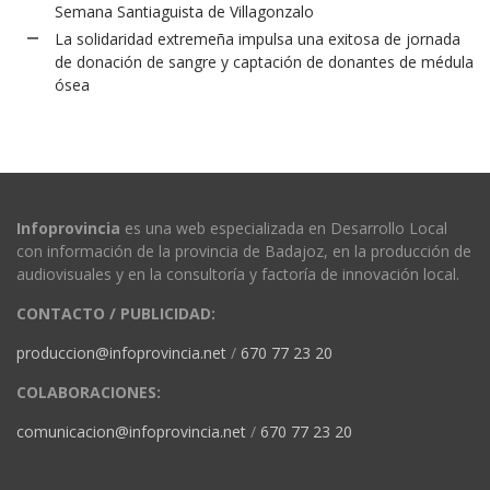
Semana Santiaguista de Villagonzalo
La solidaridad extremeña impulsa una exitosa de jornada
de donación de sangre y captación de donantes de médula
ósea
Infoprovincia
es una web especializada en Desarrollo Local
con información de la provincia de Badajoz, en la producción de
audiovisuales y en la consultoría y factoría de innovación local.
CONTACTO / PUBLICIDAD:
produccion@infoprovincia.net
/
670 77 23 20
COLABORACIONES:
comunicacion@infoprovincia.net
/
670 77 23 20