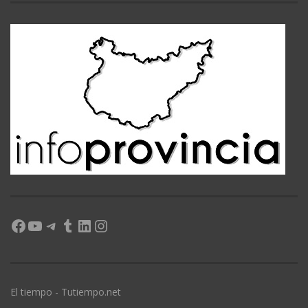
Facebook
YouTube
Telegram
Tumblr
LinkedIn
Instagram
El tiempo - Tutiempo.net