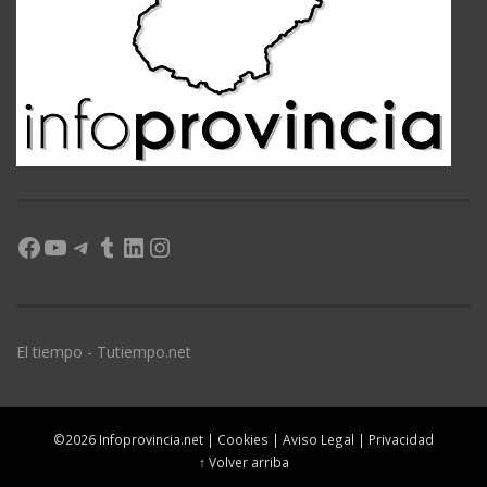
Facebook
YouTube
Telegram
Tumblr
LinkedIn
Instagram
El tiempo - Tutiempo.net
©2026 Infoprovincia.net |
Cookies
|
Aviso Legal
|
Privacidad
↑ Volver arriba