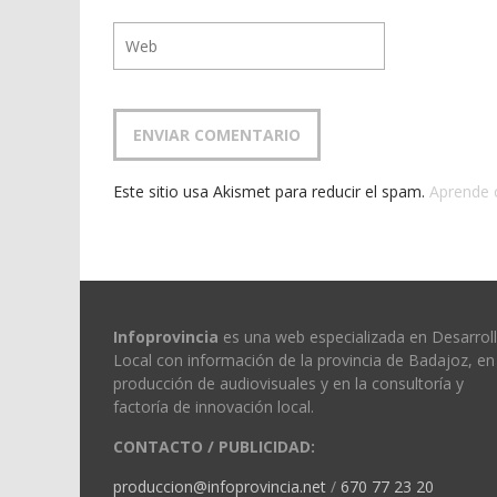
Este sitio usa Akismet para reducir el spam.
Aprende 
Infoprovincia
es una web especializada en Desarrol
Local con información de la provincia de Badajoz, en 
producción de audiovisuales y en la consultoría y
factoría de innovación local.
CONTACTO / PUBLICIDAD:
produccion@infoprovincia.net
/
670 77 23 20