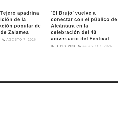
Tejero apadrina
‘El Brujo’ vuelve a
ición de la
conectar con el público de
ación popular de
Alcántara en la
e de Zalamea
celebración del 40
aniversario del Festival
,
IA
AGOSTO 7, 2026
,
INFOPROVINCIA
AGOSTO 7, 2026