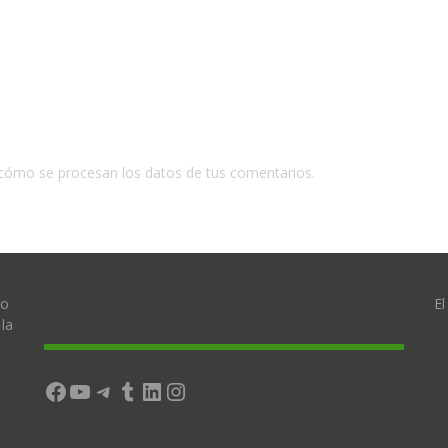
cómo se procesan los datos de tus comentarios.
lo
El
la
Facebook
YouTube
Telegram
Tumblr
LinkedIn
Instagram