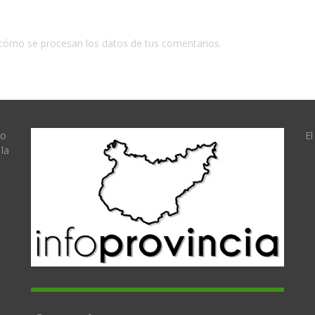
cómo se procesan los datos de tus comentarios.
lo
El
la