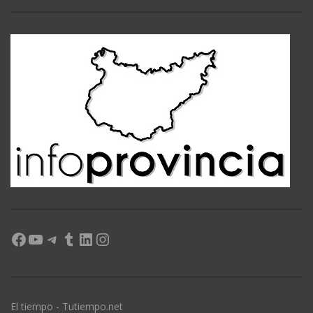
Facebook
YouTube
Telegram
Tumblr
LinkedIn
Instagram
El tiempo - Tutiempo.net