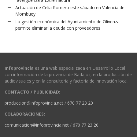
“avergüenza a Extremadura”
Actuación de Celia Romero este sábado en Valencia de
Mombuey
La gestión económica del Ayuntamiento de Olivenza
permite eliminar la deuda con proveedores
Infoprovincia
es una web especializada en Desarrollo Local
con información de la provincia de Badajoz, en la producción de
audiovisuales y en la consultoría y factoría de innovación local.
CONTACTO / PUBLICIDAD:
produccion@infoprovincia.net
/
670 77 23 20
COLABORACIONES:
comunicacion@infoprovincia.net
/
670 77 23 20