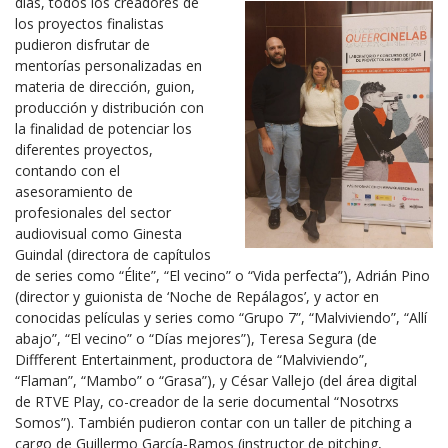
días, todos los creadores de
los proyectos finalistas
pudieron disfrutar de
mentorías personalizadas en
materia de dirección, guion,
producción y distribución con
la finalidad de potenciar los
diferentes proyectos,
contando con el
asesoramiento de
profesionales del sector
audiovisual como Ginesta
Guindal (directora de capítulos
de series como “Élite”, “El vecino” o “Vida perfecta”), Adrián Pino
(director y guionista de ‘Noche de Repálagos’, y actor en
conocidas películas y series como “Grupo 7”, “Malviviendo”, “Allí
abajo”, “El vecino” o “Días mejores”), Teresa Segura (de
Diffferent Entertainment, productora de “Malviviendo”,
“Flaman”, “Mambo” o “Grasa”), y César Vallejo (del área digital
de RTVE Play, co-creador de la serie documental “Nosotrxs
Somos”). También pudieron contar con un taller de pitching a
cargo de Guillermo García-Ramos (instructor de pitching,