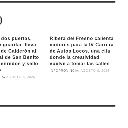
O
 dos puertas,
Ribera del Fresno calienta
 guardar’ lleva
motores para la IV Carrera
 de Calderón al
de Autos Locos, una cita
l de San Benito
donde la creatividad
 enredos y sello
vuelve a tomar las calles
o
,
INFOPROVINCIA
AGOSTO 8, 2026
,
IA
AGOSTO 8, 2026