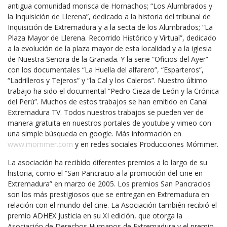
antigua comunidad morisca de Hornachos; “Los Alumbrados y
la Inquisición de Llerena”, dedicado a la historia del tribunal de
Inquisición de Extremadura y a la secta de los Alumbrados; “La
Plaza Mayor de Llerena. Recorrido Histórico y Virtual”, dedicado
a la evolución de la plaza mayor de esta localidad y a la iglesia
de Nuestra Señora de la Granada. Y la serie “Oficios del Ayer”
con los documentales “La Huella del alfarero”, “Esparteros”,
“Ladrilleros y Tejeros” y “la Cal y los Caleros”. Nuestro último
trabajo ha sido el documental “Pedro Cieza de León y la Crónica
del Perú”. Muchos de estos trabajos se han emitido en Canal
Extremadura TV. Todos nuestros trabajos se pueden ver de
manera gratuita en nuestros portales de youtube y vimeo con
una simple búsqueda en google. Más información en
www.morrimer.com
y en redes sociales Producciones Mórrimer.
La asociación ha recibido diferentes premios a lo largo de su
historia, como el “San Pancracio a la promoción del cine en
Extremadura” en marzo de 2005. Los premios San Pancracios
son los más prestigiosos que se entregan en Extremadura en
relación con el mundo del cine. La Asociación también recibió el
premio ADHEX Justicia en su XI edición, que otorga la
Asociación de Derechos Humanos de Extremadura y el premio