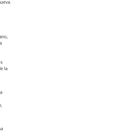
nueva.
rano,
a
es
e la
la
n,
ha