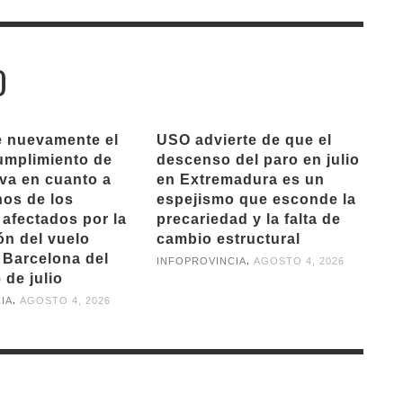
O
 nuevamente el
USO advierte de que el
cumplimiento de
descenso del paro en julio
iva en cuanto a
en Extremadura es un
hos de los
espejismo que esconde la
 afectados por la
precariedad y la falta de
ón del vuelo
cambio estructural
 Barcelona del
,
INFOPROVINCIA
AGOSTO 4, 2026
 de julio
,
IA
AGOSTO 4, 2026