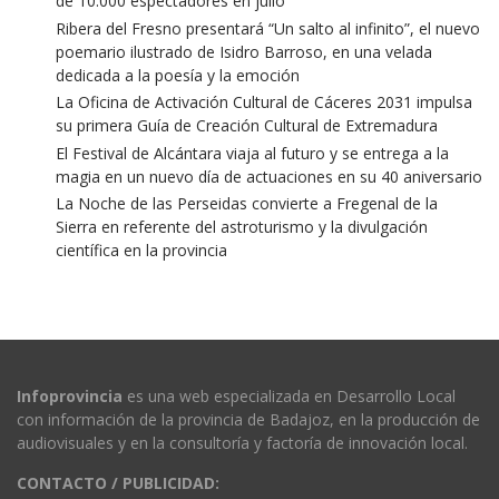
de 10.000 espectadores en julio
Ribera del Fresno presentará “Un salto al infinito”, el nuevo
poemario ilustrado de Isidro Barroso, en una velada
dedicada a la poesía y la emoción
La Oficina de Activación Cultural de Cáceres 2031 impulsa
su primera Guía de Creación Cultural de Extremadura
El Festival de Alcántara viaja al futuro y se entrega a la
magia en un nuevo día de actuaciones en su 40 aniversario
La Noche de las Perseidas convierte a Fregenal de la
Sierra en referente del astroturismo y la divulgación
científica en la provincia
Infoprovincia
es una web especializada en Desarrollo Local
con información de la provincia de Badajoz, en la producción de
audiovisuales y en la consultoría y factoría de innovación local.
CONTACTO / PUBLICIDAD: