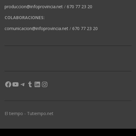
produccion@infoprovincia.net
/
670 77 23 20
COLABORACIONES:
comunicacion@infoprovincia.net
/
670 77 23 20
Facebook
YouTube
Telegram
Tumblr
LinkedIn
Instagram
El tiempo - Tutiempo.net