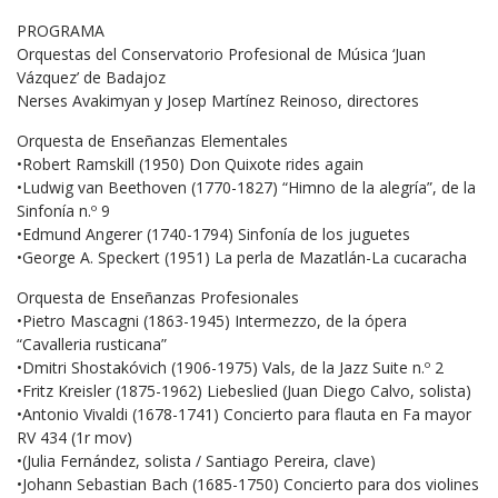
PROGRAMA
Orquestas del Conservatorio Profesional de Música ‘Juan
Vázquez’ de Badajoz
Nerses Avakimyan y Josep Martínez Reinoso, directores
Orquesta de Enseñanzas Elementales
•Robert Ramskill (1950) Don Quixote rides again
•Ludwig van Beethoven (1770-1827) “Himno de la alegría”, de la
Sinfonía n.º 9
•Edmund Angerer (1740-1794) Sinfonía de los juguetes
•George A. Speckert (1951) La perla de Mazatlán-La cucaracha
Orquesta de Enseñanzas Profesionales
•Pietro Mascagni (1863-1945) Intermezzo, de la ópera
“Cavalleria rusticana”
•Dmitri Shostakóvich (1906-1975) Vals, de la Jazz Suite n.º 2
•Fritz Kreisler (1875-1962) Liebeslied (Juan Diego Calvo, solista)
•Antonio Vivaldi (1678-1741) Concierto para flauta en Fa mayor
RV 434 (1r mov)
•(Julia Fernández, solista / Santiago Pereira, clave)
•Johann Sebastian Bach (1685-1750) Concierto para dos violines