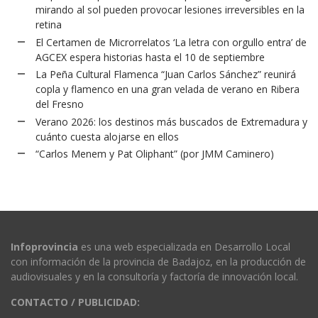
mirando al sol pueden provocar lesiones irreversibles en la
retina
El Certamen de Microrrelatos ‘La letra con orgullo entra’ de
AGCEX espera historias hasta el 10 de septiembre
La Peña Cultural Flamenca “Juan Carlos Sánchez” reunirá
copla y flamenco en una gran velada de verano en Ribera
del Fresno
Verano 2026: los destinos más buscados de Extremadura y
cuánto cuesta alojarse en ellos
“Carlos Menem y Pat Oliphant” (por JMM Caminero)
Infoprovincia
es una web especializada en Desarrollo Local
con información de la provincia de Badajoz, en la producción de
audiovisuales y en la consultoría y factoría de innovación local.
CONTACTO / PUBLICIDAD: