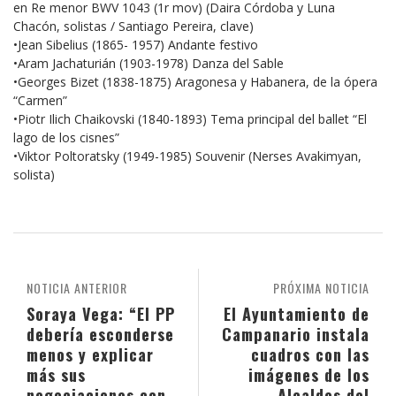
en Re menor BWV 1043 (1r mov) (Daira Córdoba y Luna
Chacón, solistas / Santiago Pereira, clave)
•Jean Sibelius (1865- 1957) Andante festivo
•Aram Jachaturián (1903-1978) Danza del Sable
•Georges Bizet (1838-1875) Aragonesa y Habanera, de la ópera
“Carmen”
•Piotr Ilich Chaikovski (1840-1893) Tema principal del ballet “El
lago de los cisnes”
•Viktor Poltoratsky (1949-1985) Souvenir (Nerses Avakimyan,
solista)
NOTICIA ANTERIOR
PRÓXIMA NOTICIA
Soraya Vega: “El PP
El Ayuntamiento de
debería esconderse
Campanario instala
menos y explicar
cuadros con las
más sus
imágenes de los
negociaciones con
Alcaldes del