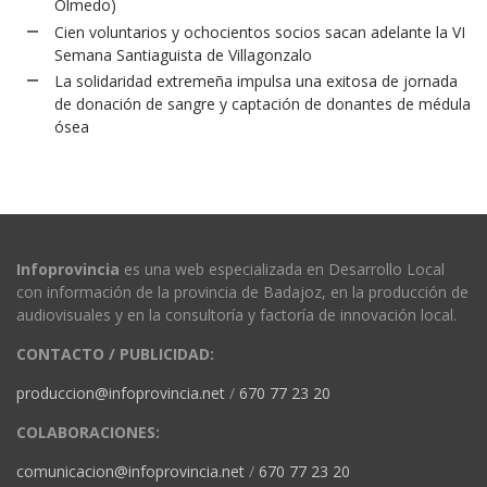
Olmedo)
Cien voluntarios y ochocientos socios sacan adelante la VI
Semana Santiaguista de Villagonzalo
La solidaridad extremeña impulsa una exitosa de jornada
de donación de sangre y captación de donantes de médula
ósea
Infoprovincia
es una web especializada en Desarrollo Local
con información de la provincia de Badajoz, en la producción de
audiovisuales y en la consultoría y factoría de innovación local.
CONTACTO / PUBLICIDAD:
produccion@infoprovincia.net
/
670 77 23 20
COLABORACIONES:
comunicacion@infoprovincia.net
/
670 77 23 20