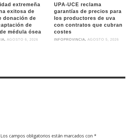
ridad extremeña
UPA-UCE reclama
na exitosa de
garantías de precios para
e donación de
los productores de uva
captación de
con contratos que cubran
de médula ósea
costes
,
,
IA
AGOSTO 6, 2026
INFOPROVINCIA
AGOSTO 5, 2026
Los campos obligatorios están marcados con
*