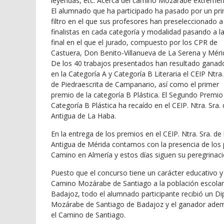
leyendas, etc. Acerca del camino Mozárabe extremeñ
El alumnado que ha participado ha pasado por un pr
filtro en el que sus profesores han preseleccionado a
finalistas en cada categoría y modalidad pasando a l
final en el que el jurado, compuesto por los CPR de
Castuera, Don Benito-Villanueva de La Serena y Méri
De los 40 trabajos presentados han resultado ganad
en la Categoría A y Categoría B Literaria el CEIP Ntra.
de Piedraescrita de Campanario, así como el primer
premio de la categoría B Plástica. El Segundo Premio
Categoría B Plástica ha recaído en el CEIP. Ntra. Sra. 
Antigua de La Haba.
En la entrega de los premios en el CEIP. Ntra. Sra. de 
Antigua de Mérida contamos con la presencia de los p
Camino en Almería y estos días siguen su peregrinac
Puesto que el concurso tiene un carácter educativo 
Camino Mozárabe de Santiago a la población escolar 
Badajoz, todo el alumnado participante recibió un D
Mozárabe de Santiago de Badajoz y el ganador ademá
el Camino de Santiago.