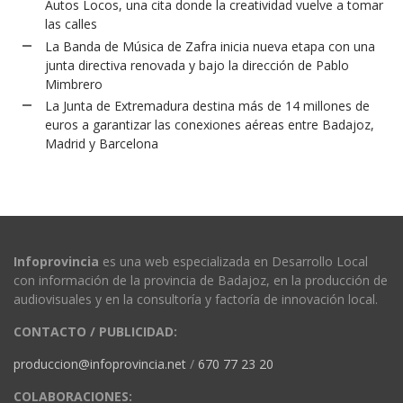
Autos Locos, una cita donde la creatividad vuelve a tomar
las calles
La Banda de Música de Zafra inicia nueva etapa con una
junta directiva renovada y bajo la dirección de Pablo
Mimbrero
La Junta de Extremadura destina más de 14 millones de
euros a garantizar las conexiones aéreas entre Badajoz,
Madrid y Barcelona
Infoprovincia
es una web especializada en Desarrollo Local
con información de la provincia de Badajoz, en la producción de
audiovisuales y en la consultoría y factoría de innovación local.
CONTACTO / PUBLICIDAD:
produccion@infoprovincia.net
/
670 77 23 20
COLABORACIONES: