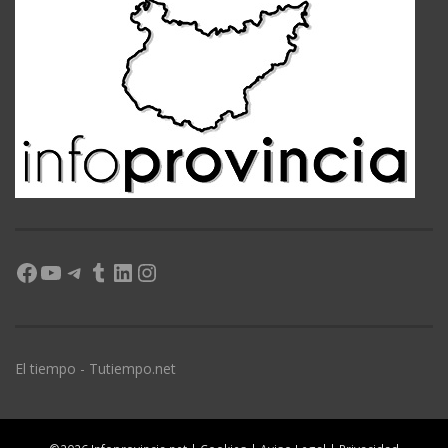
Facebook
YouTube
Telegram
Tumblr
LinkedIn
Instagram
El tiempo - Tutiempo.net