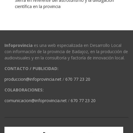
Sierra en referente del astroturismo y la divulgación
científica en la provincia
Infoprovincia
es una web especializada en Desarrollo Local
con información de la provincia de Badajoz, en la producción de
audiovisuales y en la consultoría y factoría de innovación local.
CONTACTO / PUBLICIDAD:
produccion@infoprovincia.net
/
670 77 23 20
COLABORACIONES:
comunicacion@infoprovincia.net
/
670 77 23 20