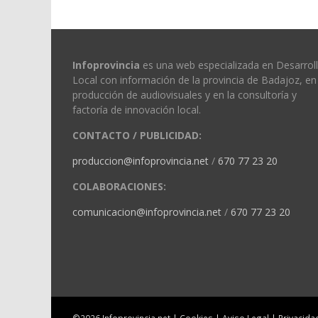
Infoprovincia
es una web especializada en Desarrol
Local con información de la provincia de Badajoz, en 
producción de audiovisuales y en la consultoría y
factoría de innovación local.
CONTACTO / PUBLICIDAD:
produccion@infoprovincia.net
/
670 77 23 20
COLABORACIONES:
comunicacion@infoprovincia.net
/
670 77 23 20
©2026 Infoprovincia.net |
Cookies
|
Aviso Legal
|
Privacida