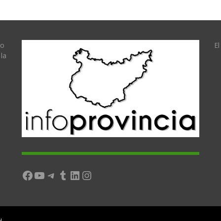
lo
El
la
Facebook
YouTube
Telegram
Tumblr
LinkedIn
Instagram
d