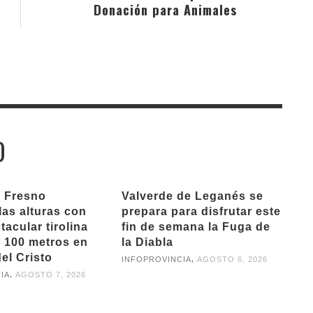
Donación para Animales
O
l Fresno
Valverde de Leganés se
las alturas con
prepara para disfrutar este
acular tirolina
fin de semana la Fuga de
 100 metros en
la Diabla
el Cristo
,
INFOPROVINCIA
AGOSTO 6, 2026
,
IA
AGOSTO 7, 2026