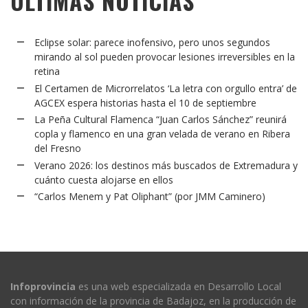
ÚLTIMAS NOTICIAS
Eclipse solar: parece inofensivo, pero unos segundos
mirando al sol pueden provocar lesiones irreversibles en la
retina
El Certamen de Microrrelatos ‘La letra con orgullo entra’ de
AGCEX espera historias hasta el 10 de septiembre
La Peña Cultural Flamenca “Juan Carlos Sánchez” reunirá
copla y flamenco en una gran velada de verano en Ribera
del Fresno
Verano 2026: los destinos más buscados de Extremadura y
cuánto cuesta alojarse en ellos
“Carlos Menem y Pat Oliphant” (por JMM Caminero)
Infoprovincia
es una web especializada en Desarrollo Local
con información de la provincia de Badajoz, en la producción de