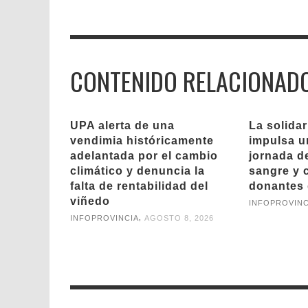
CONTENIDO RELACIONAD
UPA alerta de una
La solida
vendimia históricamente
impulsa u
adelantada por el cambio
jornada d
climático y denuncia la
sangre y 
falta de rentabilidad del
donantes 
viñedo
INFOPROVINC
,
INFOPROVINCIA
AGOSTO 8, 2026