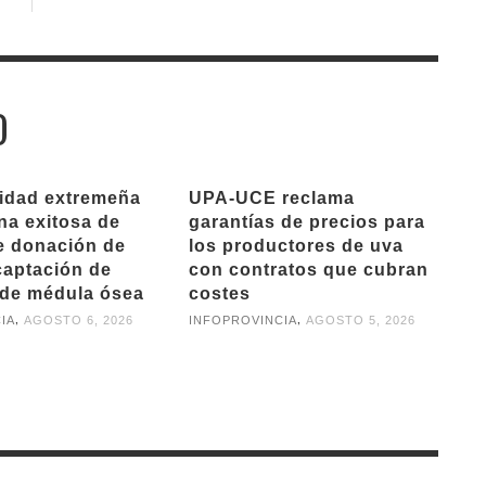
O
ridad extremeña
UPA-UCE reclama
na exitosa de
garantías de precios para
e donación de
los productores de uva
captación de
con contratos que cubran
de médula ósea
costes
,
,
IA
AGOSTO 6, 2026
INFOPROVINCIA
AGOSTO 5, 2026