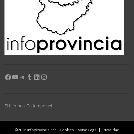
Facebook
YouTube
Telegram
Tumblr
LinkedIn
Instagram
El tiempo - Tutiempo.net
©2026 Infoprovincia.net |
Cookies
|
Aviso Legal
|
Privacidad