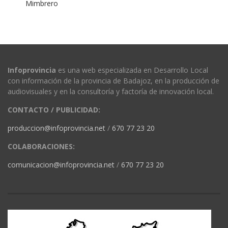
Mimbrero
Infoprovincia
es una web especializada en Desarrollo Local
con información de la provincia de Badajoz, en la producción de
audiovisuales y en la consultoría y factoría de innovación local.
CONTACTO / PUBLICIDAD:
produccion@infoprovincia.net
/
670 77 23 20
COLABORACIONES:
comunicacion@infoprovincia.net
/
670 77 23 20