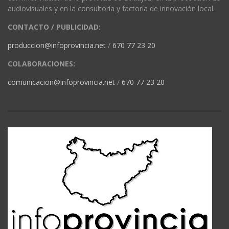
audiovisuales y en la consultoría y factoría de innovación local.
CONTACTO / PUBLICIDAD:
produccion@infoprovincia.net
/
670 77 23 20
COLABORACIONES:
comunicacion@infoprovincia.net
/
670 77 23 20