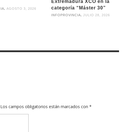
Extremadura XCO en la
categoría “Máster 30”
,
IA
AGOSTO 3, 2026
,
INFOPROVINCIA
JULIO 28, 2026
Los campos obligatorios están marcados con
*