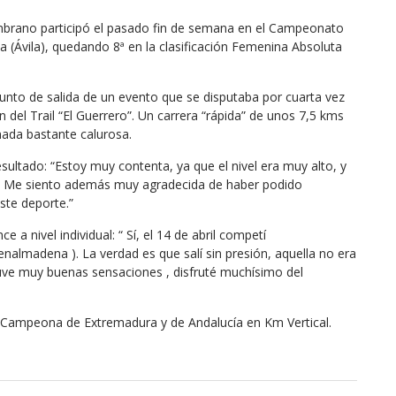
brano participó el pasado fin de semana en el Campeonato
a (Ávila), quedando 8ª en la clasificación Femenina Absoluta
punto de salida de un evento que se disputaba por cuarta vez
n del Trail “El Guerrero”. Un carrera “rápida” de unos 7,5 kms
nada bastante calurosa.
sultado: “Estoy muy contenta, ya que el nivel era muy alto, y
al. Me siento además muy agradecida de haber podido
ste deporte.”
 nivel individual: “ Sí, el 14 de abril competí
enalmadena ). La verdad es que salí sin presión, aquella no era
uve muy buenas sensaciones , disfruté muchísimo del
Campeona de Extremadura y de Andalucía en Km Vertical.