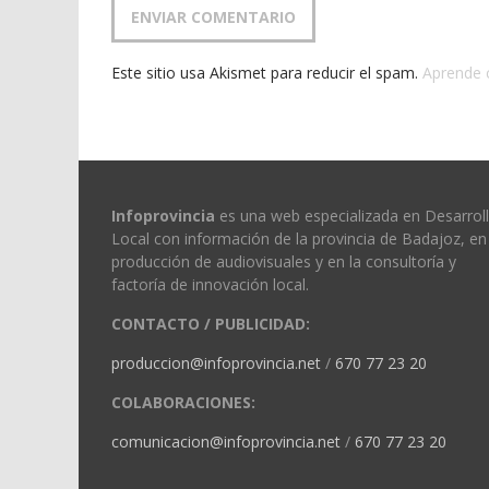
Este sitio usa Akismet para reducir el spam.
Aprende 
Infoprovincia
es una web especializada en Desarrol
Local con información de la provincia de Badajoz, en 
producción de audiovisuales y en la consultoría y
factoría de innovación local.
CONTACTO / PUBLICIDAD:
produccion@infoprovincia.net
/
670 77 23 20
COLABORACIONES:
comunicacion@infoprovincia.net
/
670 77 23 20