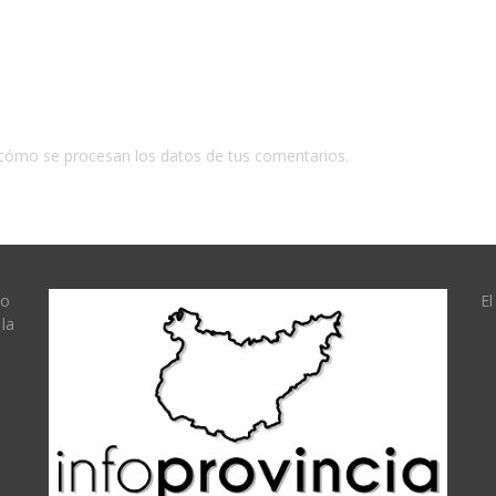
cómo se procesan los datos de tus comentarios.
lo
El
la