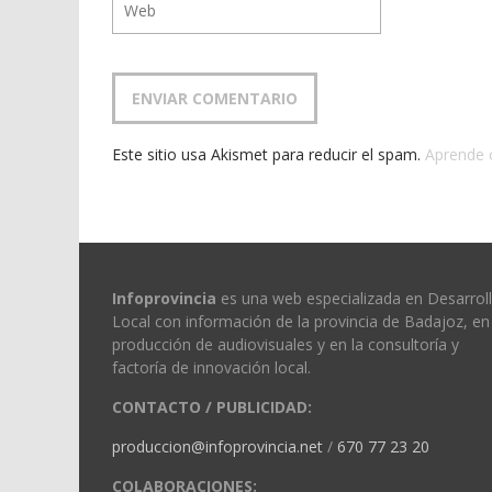
Este sitio usa Akismet para reducir el spam.
Aprende 
Infoprovincia
es una web especializada en Desarrol
Local con información de la provincia de Badajoz, en 
producción de audiovisuales y en la consultoría y
factoría de innovación local.
CONTACTO / PUBLICIDAD:
produccion@infoprovincia.net
/
670 77 23 20
COLABORACIONES: