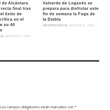
l de Alcántara
Valverde de Leganés se
recta final tras
prepara para disfrutar este
el éxito de
fin de semana la Fuga de
crítica en el
la Diabla
e su 40
,
INFOPROVINCIA
AGOSTO 6, 2026
io
,
IA
AGOSTO 6, 2026
Los campos obligatorios están marcados con
*