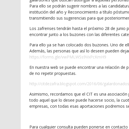
Para ello se podrán sugerir nombres a las candidatur
institución del año y Reconocimiento a título póstumo.
transmitiendo sus sugerencias para que posteriormen
Los zafrenses tendrán hasta el próximo 28 de junio 
encontrar junto a los buzones con las diferentes cate
Para ello ya se han colocado dos buzones. Uno de ellos
Además, las personas que así lo deseen pueden dejar 
https://forms.gle/vwPMLWSs9VxPcKmH9
En nuestra web se puede encontrar una relación de pe
de no repetir propuestas.
http://citdezafra.blogspot.com/2016/06/galardonados
Asimismo, recordamos que el CIT es una asociación pri
todo aquel que lo desee puede hacerse socio, la cuot
empresas, con todas esas aportaciones podremos seg
Para cualquier consulta pueden ponerse en contacto c