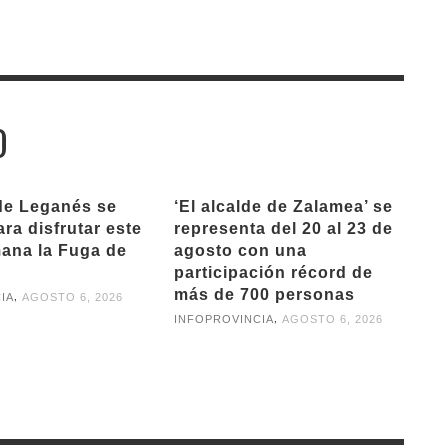
O
de Leganés se
‘El alcalde de Zalamea’ se
ra disfrutar este
representa del 20 al 23 de
mana la Fuga de
agosto con una
participación récord de
más de 700 personas
,
IA
AGOSTO 6, 2026
,
INFOPROVINCIA
AGOSTO 6, 2026