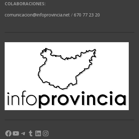
COLABORACIONES:
comunicacion@infoprovincia.net
/
670 77 23 20
Facebook
YouTube
Telegram
Tumblr
LinkedIn
Instagram