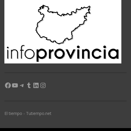
Facebook
YouTube
Telegram
Tumblr
LinkedIn
Instagram
El tiempo - Tutiempo.net