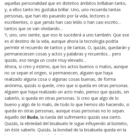
aquellas personalidad que en distintos ámbitos brillaban tanto,
y, a ellos tanto les gustaba brillar. Uno, uno recuerda tantas
personas, que han ido pasando por la vida, lectores o
escribientes, o que jamás han casi leído o han casi escrito…
tantos que se van olvidando…
Y, uno, uno siente, que eso le sucederá a uno también. Que ese
es el destino de la vida, aunque ahora la tecnología podría
permitir el recuerdo de tantos y de tantas. O, quizás, quedarán y
permaneciesen cosas y actos y palabras y recuerdos… pero
quizás, eso tenga un coste muy elevado…
Ahora, si creo y estimo, que los actos buenos o malos, aunque
no se sepan el origen, si permanecen, alguien que haya
realizado alguna cosa o algunas cosas buenas, de forma
anónima, quizás si quede, creo que si queda en otras personas.
Alguien que haya realizado un acto malo, pienso que quizás, sin
saberlo, si queda en otras personas. Si creo que algo de lo
bueno y algo de lo malo, de todo lo que hemos ido haciendo, si
queda en otras personas, aunque esas personas no lo sepan.
Aquello del
Buda
, la rueda del sufrimiento quizás sea cierto.
Quizás, la ebriedad del bisabuelo le sigue influyendo al biznieto,
sin éste saberlo. Quizás, la bondad de la bisabuela queda en la