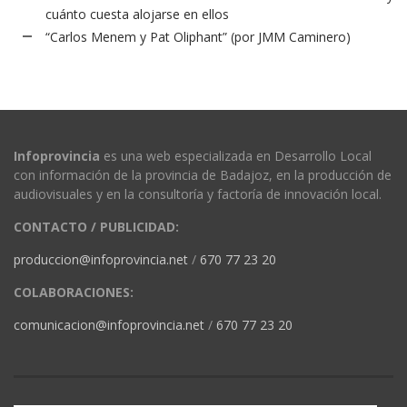
cuánto cuesta alojarse en ellos
“Carlos Menem y Pat Oliphant” (por JMM Caminero)
Infoprovincia
es una web especializada en Desarrollo Local
con información de la provincia de Badajoz, en la producción de
audiovisuales y en la consultoría y factoría de innovación local.
CONTACTO / PUBLICIDAD:
produccion@infoprovincia.net
/
670 77 23 20
COLABORACIONES:
comunicacion@infoprovincia.net
/
670 77 23 20