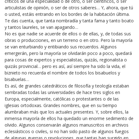
críticos de una especialidad o de otro, o ser científicos, o ser
articulistas de opinión, o ser de otros saberes… Y, ahora, que tú
o usted, estáis entrando en los bordes de la habitación última.
Te das cuenta, que tanta nombradía y tanta fama y tanto boato
y tantos laureles, se van apagando…
No es que nadie se acuerde de ellos o de ellas, y, de todas sus
obras o producciones, en un terreno o en otro. Pero la mayoría
se van enturbiando y entibiando sus recuerdos. Algunos
emergerán, pero la mayoría se olvidarán poco a poco, quedará
para cosas de expertos y especialistas, quizás, regionalista o
quizás provincial… pero es así, así siempre ha sido la vida, el
biznieto no recuerda el nombre de todos los bisabuelos y
bisabuelas…
Es así, de grandes catedráticos de filosofía y teología estaban
sembradas todas las universidades de hace tres siglos en
Europa, especialmente, católicas o protestantes o de las
iglesias ortodoxas. Grandes nombres, que en su tiempo
alumbraban más que los actuales presentes. Y, sobre ellos, la
inmensa mayoría de ellos ha quedado un enorme sedimento de
olvido. Algunos conservarán algunos manuscritos en archivos
eclesiásticos o civiles, si no han sido pasto de algunos fuegos
de algunas guerras o revoluciones, que tantas han surgido en