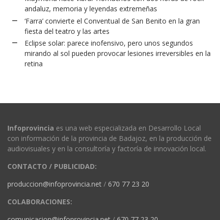
andaluz, memoria y leyendas extremeñas
‘Farra’ convierte el Conventual de San Benito en la gran
fiesta del teatro y las artes
Eclipse solar: parece inofensivo, pero unos segundos
mirando al sol pueden provocar lesiones irreversibles en la
retina
Infoprovincia
es una web especializada en Desarrollo Local
con información de la provincia de Badajoz, en la producción de
audiovisuales y en la consultoría y factoría de innovación local.
CONTACTO / PUBLICIDAD:
produccion@infoprovincia.net
/
670 77 23 20
COLABORACIONES:
comunicacion@infoprovincia.net
/
670 77 23 20