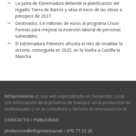
La Junta de Extremadura defiende la planificación del
regadío Tierra de Barros y sitúa el inicio de las obras a
principios de 2027
Destinados 3,9 millones de euros al programa Crisol-
Formas para mejorar la inserción laboral de personas
vulnerables
El Extremadura Pebetero afronta el reto de revalidar la
victoria, conseguida en 2025, en la Vuelta a Castilla la
Mancha
Infoprovincia
es una web especializada en Desarrollo Local
con información de la provincia de Badajoz, en la producción de
audiovisuales y en la consultoría y factoría de innovación local.
CONTACTO / PUBLICIDAD:
produccion@infoprovincia.net
/
670 77 23 20