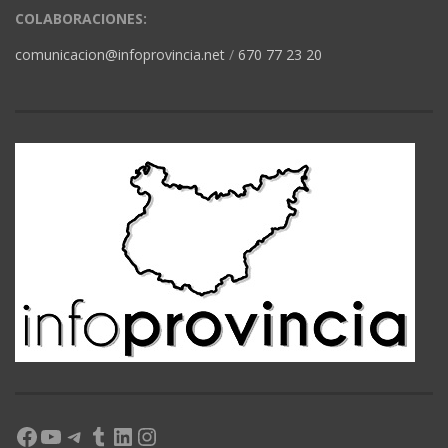
COLABORACIONES:
comunicacion@infoprovincia.net
/
670 77 23 20
Facebook
YouTube
Telegram
Tumblr
LinkedIn
Instagram