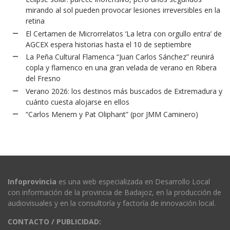
mirando al sol pueden provocar lesiones irreversibles en la
retina
El Certamen de Microrrelatos ‘La letra con orgullo entra’ de
AGCEX espera historias hasta el 10 de septiembre
La Peña Cultural Flamenca “Juan Carlos Sánchez” reunirá
copla y flamenco en una gran velada de verano en Ribera
del Fresno
Verano 2026: los destinos más buscados de Extremadura y
cuánto cuesta alojarse en ellos
“Carlos Menem y Pat Oliphant” (por JMM Caminero)
Infoprovincia
es una web especializada en Desarrollo Local
con información de la provincia de Badajoz, en la producción de
audiovisuales y en la consultoría y factoría de innovación local.
CONTACTO / PUBLICIDAD: