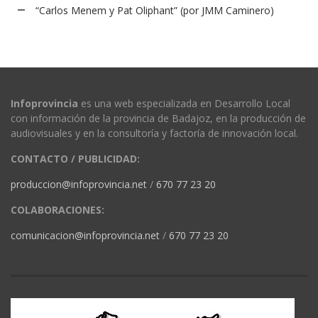
“Carlos Menem y Pat Oliphant” (por JMM Caminero)
Infoprovincia
es una web especializada en Desarrollo Local
con información de la provincia de Badajoz, en la producción de
audiovisuales y en la consultoría y factoría de innovación local.
CONTACTO / PUBLICIDAD:
produccion@infoprovincia.net
/
670 77 23 20
COLABORACIONES:
comunicacion@infoprovincia.net
/
670 77 23 20