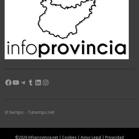
Facebook
YouTube
Telegram
Tumblr
LinkedIn
Instagram
El tiempo - Tutiempo.net
©2026 Infoprovincia.net |
Cookies
|
Aviso Legal
|
Privacidad