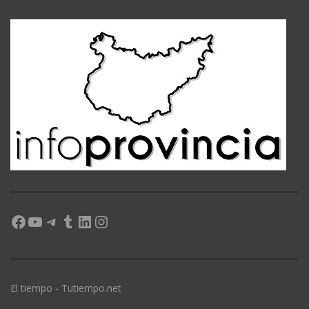
Facebook
YouTube
Telegram
Tumblr
LinkedIn
Instagram
El tiempo - Tutiempo.net