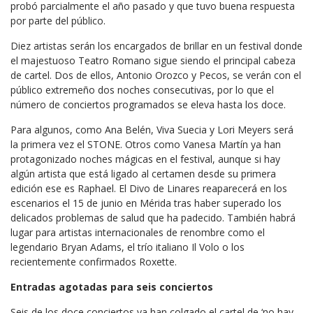
probó parcialmente el año pasado y que tuvo buena respuesta
por parte del público.
Diez artistas serán los encargados de brillar en un festival donde
el majestuoso Teatro Romano sigue siendo el principal cabeza
de cartel. Dos de ellos, Antonio Orozco y Pecos, se verán con el
público extremeño dos noches consecutivas, por lo que el
número de conciertos programados se eleva hasta los doce.
Para algunos, como Ana Belén, Viva Suecia y Lori Meyers será
la primera vez el STONE. Otros como Vanesa Martín ya han
protagonizado noches mágicas en el festival, aunque si hay
algún artista que está ligado al certamen desde su primera
edición ese es Raphael. El Divo de Linares reaparecerá en los
escenarios el 15 de junio en Mérida tras haber superado los
delicados problemas de salud que ha padecido. También habrá
lugar para artistas internacionales de renombre como el
legendario Bryan Adams, el trío italiano Il Volo o los
recientemente confirmados Roxette.
Entradas agotadas para seis conciertos
Seis de los doce conciertos ya han colgado el cartel de ‘no hay