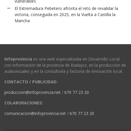
vulnerables
El Extremadura Pebetero afronta el reto de revalidar la
victoria, conseguida en 2025, en la Vuelta a Castilla la
Mancha
Infoprovincia
es una web especializada en Desarrollo Local
con información de la provincia de Badajoz, en la producción de
audiovisuales y en la consultoría y factoría de innovación local.
CONTACTO / PUBLICIDAD:
produccion@infoprovincia.net
/
670 77 23 20
COLABORACIONES:
comunicacion@infoprovincia.net
/
670 77 23 20