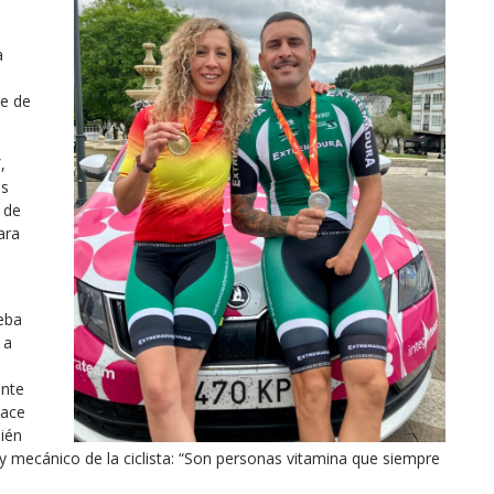
a
te de
,
os
 de
ara
ueba
 a
ente
hace
ién
y mecánico de la ciclista: “Son personas vitamina que siempre