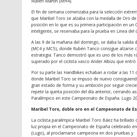
Rubén Martín (MH4).
El fin de semana comenzaba para la selección extreme
que Maribel Toro se alzaba con la medalla de Oro de
posición en lo que es su primera participación en 
inteligente, se reservaba para la prueba en Linea del
A las 9 de la mañana del domingo, se daba la salida
(MC4 y MC5), donde Rubén Tanco consigue alzarse co
estrategia. Tanco demostró que es uno de los más ráp
superado por el ciclista vasco Ander Albizu que entró
Por su parte las Handbikes echaban a rodar a las 11 
donde Maribel Toro se impuso de nuevo consiguiend
gran estado de forma y su ambición por seguir creci
repetir la quinta posición del día anterior, cerrando 
Paralímpico en este Campeonato de España. Lugo 20
Maribel Toro, doble oro en el Campeonato de Es
La ciclista paralímpica Maribel Toro Báez ha brillado 
luz propia en el Campeonato de España celebrado en 
(Lugo), al proclamarse campeona en dos pruebas y