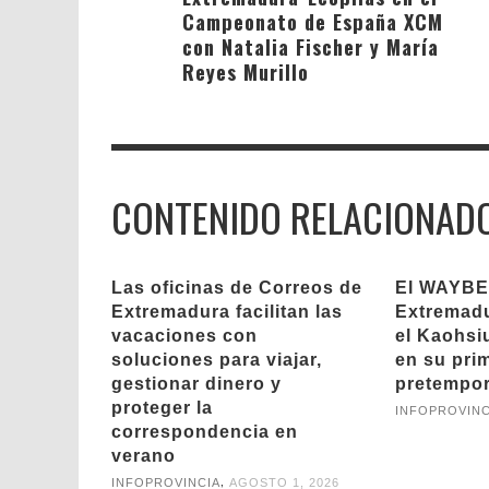
Campeonato de España XCM
con Natalia Fischer y María
Reyes Murillo
CONTENIDO RELACIONAD
Las oficinas de Correos de
El WAYBE
Extremadura facilitan las
Extremadu
vacaciones con
el Kaohsi
soluciones para viajar,
en su prim
gestionar dinero y
pretempo
proteger la
INFOPROVINC
correspondencia en
verano
,
INFOPROVINCIA
AGOSTO 1, 2026