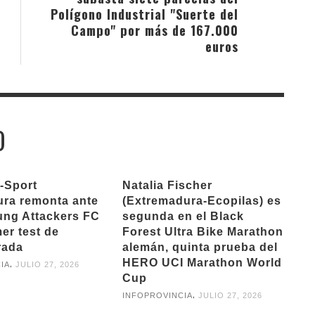
Polígono Industrial "Suerte del
Campo" por más de 167.000
euros
O
-Sport
Natalia Fischer
ra remonta ante
(Extremadura-Ecopilas) es
ung Attackers FC
segunda en el Black
er test de
Forest Ultra Bike Marathon
rada
alemán, quinta prueba del
HERO UCI Marathon World
,
IA
JULIO 27, 2026
Cup
,
INFOPROVINCIA
JULIO 27, 2026