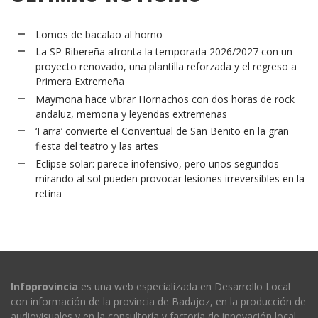
Lomos de bacalao al horno
La SP Ribereña afronta la temporada 2026/2027 con un
proyecto renovado, una plantilla reforzada y el regreso a
Primera Extremeña
Maymona hace vibrar Hornachos con dos horas de rock
andaluz, memoria y leyendas extremeñas
‘Farra’ convierte el Conventual de San Benito en la gran
fiesta del teatro y las artes
Eclipse solar: parece inofensivo, pero unos segundos
mirando al sol pueden provocar lesiones irreversibles en la
retina
Infoprovincia
es una web especializada en Desarrollo Local
con información de la provincia de Badajoz, en la producción de
audiovisuales y en la consultoría y factoría de innovación local.