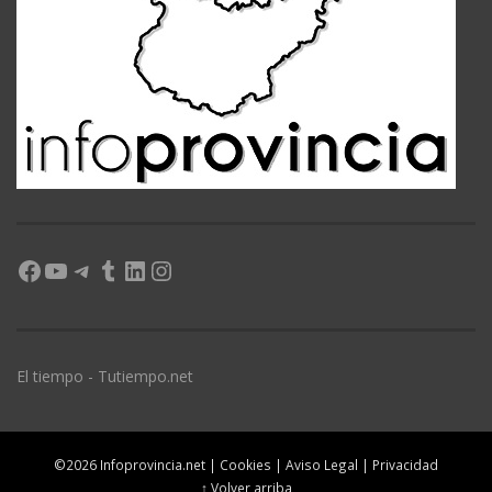
Facebook
YouTube
Telegram
Tumblr
LinkedIn
Instagram
El tiempo - Tutiempo.net
©2026 Infoprovincia.net |
Cookies
|
Aviso Legal
|
Privacidad
↑ Volver arriba