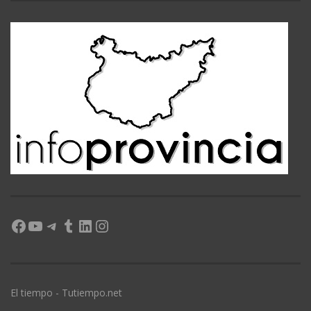
Facebook
YouTube
Telegram
Tumblr
LinkedIn
Instagram
El tiempo - Tutiempo.net