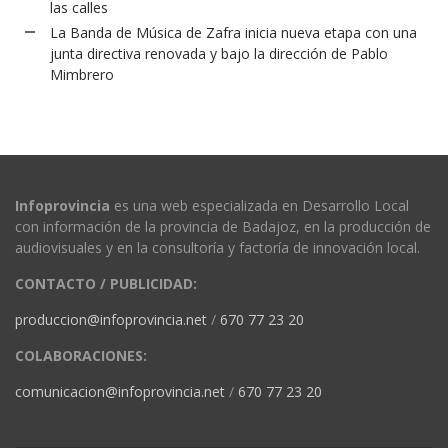
las calles
La Banda de Música de Zafra inicia nueva etapa con una
junta directiva renovada y bajo la dirección de Pablo
Mimbrero
Infoprovincia
es una web especializada en Desarrollo Local
con información de la provincia de Badajoz, en la producción de
audiovisuales y en la consultoría y factoría de innovación local.
CONTACTO / PUBLICIDAD:
produccion@infoprovincia.net
/
670 77 23 20
COLABORACIONES:
comunicacion@infoprovincia.net
/
670 77 23 20