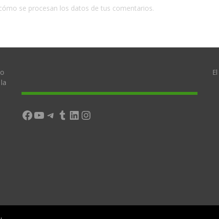
cómo se procesan los datos de tus comentarios.
lo
El
la
Facebook
YouTube
Telegram
Tumblr
LinkedIn
Instagram