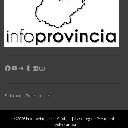
Facebook
YouTube
Telegram
Tumblr
LinkedIn
Instagram
El tiempo - Tutiempo.net
©2026 Infoprovincia.net |
Cookies
|
Aviso Legal
|
Privacidad
↑ Volver arriba