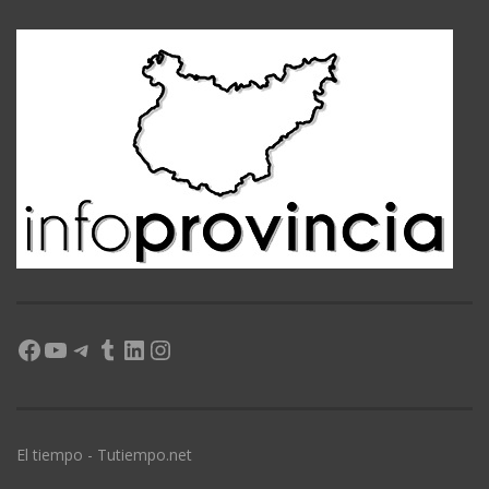
Facebook
YouTube
Telegram
Tumblr
LinkedIn
Instagram
El tiempo - Tutiempo.net