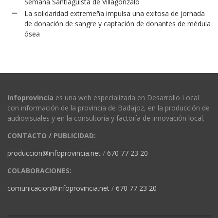
Semana Santiaguista de Villagonzalo
La solidaridad extremeña impulsa una exitosa de jornada
de donación de sangre y captación de donantes de médula
ósea
Infoprovincia
es una web especializada en Desarrollo Local
con información de la provincia de Badajoz, en la producción de
audiovisuales y en la consultoría y factoría de innovación local.
CONTACTO / PUBLICIDAD:
produccion@infoprovincia.net
/
670 77 23 20
COLABORACIONES:
comunicacion@infoprovincia.net
/
670 77 23 20