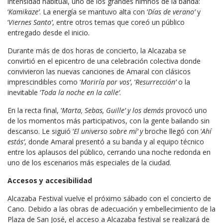
intensidad habitual, uno de los grandes himnos de la banda:
‘
Kamikaze’
. La energía se mantuvo alta con ‘
Días de verano’
y
‘
Viernes Santo’
, entre otros temas que coreó un público
entregado desde el inicio.
Durante más de dos horas de concierto, la Alcazaba se
convirtió en el epicentro de una celebración colectiva donde
convivieron las nuevas canciones de Amaral con clásicos
imprescindibles como ‘
Moriría por vos’
, ‘
Resurrección’
o la
inevitable ‘
Toda la noche en la calle’
.
En la recta final, ‘
Marta, Sebas, Guille’ y los demás
provocó uno
de los momentos más participativos, con la gente bailando sin
descanso. Le siguió ‘
El universo sobre mí’ y
broche llegó con ‘
Ahí
estás’
, donde Amaral presentó a su banda y al equipo técnico
entre los aplausos del público, cerrando una noche redonda en
uno de los escenarios más especiales de la ciudad.
Accesos y accesibilidad
Alcazaba Festival vuelve el próximo sábado con el concierto de
Cano. Debido a las obras de adecuación y embellecimiento de la
Plaza de San José, el acceso a Alcazaba festival se realizará de