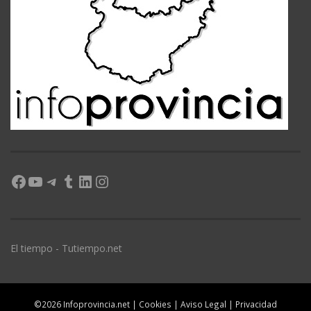
Facebook
YouTube
Telegram
Tumblr
LinkedIn
Instagram
El tiempo - Tutiempo.net
©2026 Infoprovincia.net |
Cookies
|
Aviso Legal
|
Privacidad