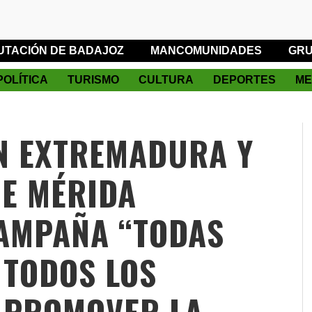
UTACIÓN DE BADAJOZ
MANCOMUNIDADES
GRU
POLÍTICA
TURISMO
CULTURA
DEPORTES
ME
N EXTREMADURA Y
E MÉRIDA
CAMPAÑA “TODAS
 TODOS LOS
 PROMOVER LA