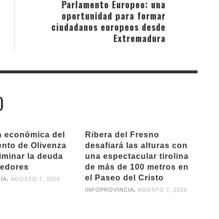
Parlamento Europeo: una
oportunidad para formar
ciudadanos europeos desde
Extremadura
O
n económica del
Ribera del Fresno
nto de Olivenza
desafiará las alturas con
iminar la deuda
una espectacular tirolina
eedores
de más de 100 metros en
el Paseo del Cristo
,
IA
AGOSTO 7, 2026
,
INFOPROVINCIA
AGOSTO 7, 2026