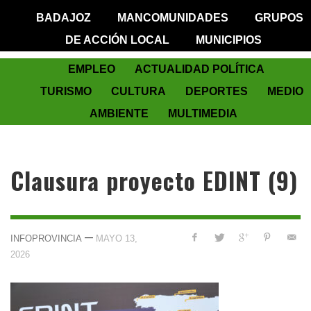
BADAJOZ
MANCOMUNIDADES
GRUPOS
DE ACCIÓN LOCAL
MUNICIPIOS
EMPLEO
ACTUALIDAD POLÍTICA
TURISMO
CULTURA
DEPORTES
MEDIO
AMBIENTE
MULTIMEDIA
Clausura proyecto EDINT (9)
—
INFOPROVINCIA
MAYO 13,
2026