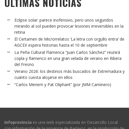
ÚLTIMAS NOTICIAS
Eclipse solar: parece inofensivo, pero unos segundos
mirando al sol pueden provocar lesiones irreversibles en la
retina
El Certamen de Microrrelatos ‘La letra con orgullo entra’ de
AGCEX espera historias hasta el 10 de septiembre
La Peña Cultural Flamenca “Juan Carlos Sánchez” reunirá
copla y flamenco en una gran velada de verano en Ribera
del Fresno
Verano 2026: los destinos más buscados de Extremadura y
cuánto cuesta alojarse en ellos
“Carlos Menem y Pat Oliphant” (por JMM Caminero)
Infoprovincia
es una web especializada en Desarrollo Local
con información de la provincia de Badajoz, en la producción de