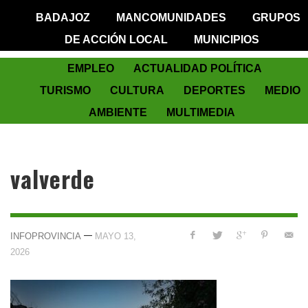
BADAJOZ
MANCOMUNIDADES
GRUPOS
DE ACCIÓN LOCAL
MUNICIPIOS
EMPLEO
ACTUALIDAD POLÍTICA
TURISMO
CULTURA
DEPORTES
MEDIO
AMBIENTE
MULTIMEDIA
valverde
—
INFOPROVINCIA
MAYO 13,
2026