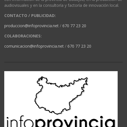
audiovisuales y en la consultoría y factoría de innovación local.
CONTACTO / PUBLICIDAD:
produccion@infoprovincia.net
/
670 77 23 20
COLABORACIONES:
comunicacion@infoprovincia.net
/
670 77 23 20