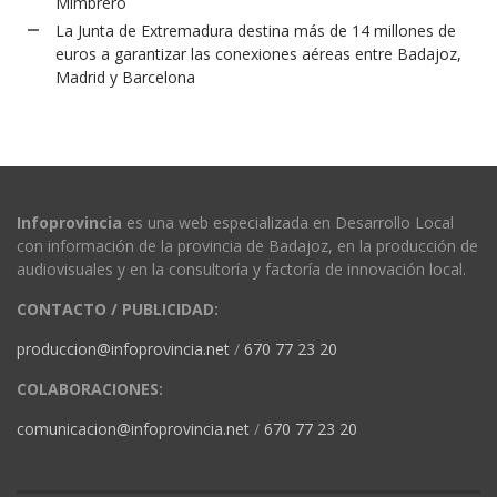
Mimbrero
La Junta de Extremadura destina más de 14 millones de
euros a garantizar las conexiones aéreas entre Badajoz,
Madrid y Barcelona
Infoprovincia
es una web especializada en Desarrollo Local
con información de la provincia de Badajoz, en la producción de
audiovisuales y en la consultoría y factoría de innovación local.
CONTACTO / PUBLICIDAD:
produccion@infoprovincia.net
/
670 77 23 20
COLABORACIONES:
comunicacion@infoprovincia.net
/
670 77 23 20