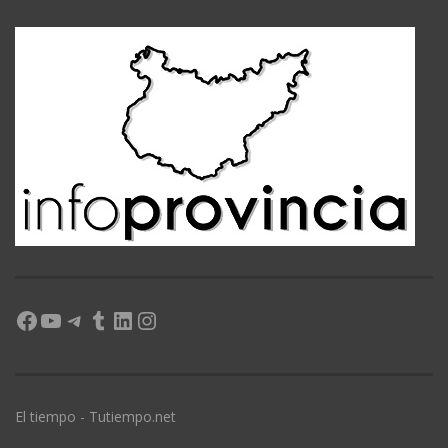
Facebook
YouTube
Telegram
Tumblr
LinkedIn
Instagram
El tiempo - Tutiempo.net